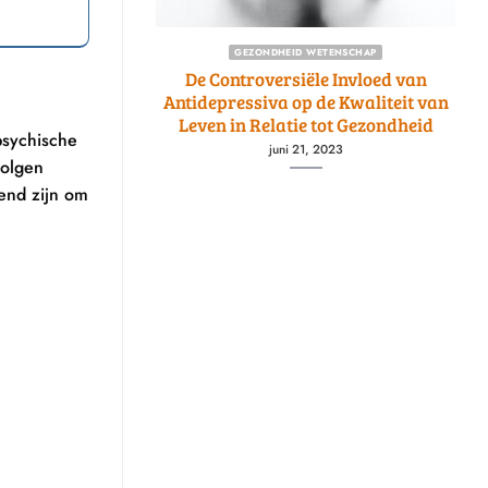
FESTYLE LIFESTYLE
GEZONDHEID WETENSCHAP
pprestaties: De
De Controversiële Invloed van
yceps voor
Antidepressiva op de Kwaliteit van
bbers
Leven in Relatie tot Gezondheid
psychische
2023
juni 21, 2023
volgen
end zijn om