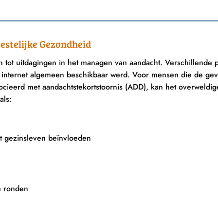
LIFESTYLE
GEZONDHEID GEZONDHEID LI
toïcisme: Oude Wijsheid voor een
Het Verheffen van To
eestelijke Gezondheid
Modern Leven
Kracht van Cord
Sportliefhe
juli 12, 2023
en tot uitdagingen in het managen van aandacht. Verschillende 
oktober 27, 
et internet algemeen beschikbaar werd. Voor mensen die de ge
cieerd met aandachtstekortstoornis (ADD), kan het overweldig
als:
het gezinsleven beïnvloeden
e ronden