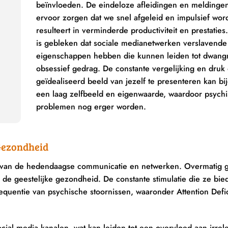
beïnvloeden. De eindeloze afleidingen en meldinge
ervoor zorgen dat we snel afgeleid en impulsief wor
resulteert in verminderde productiviteit en prestatie
is gebleken dat sociale medianetwerken verslavende
eigenschappen hebben die kunnen leiden tot dwang
obsessief gedrag. De constante vergelijking en dru
geïdealiseerd beeld van jezelf te presenteren kan bi
een laag zelfbeeld en eigenwaarde, waardoor psych
problemen nog erger worden.
 Gezondheid
n van de hedendaagse communicatie en netwerken. Overmatig 
de geestelijke gezondheid. De constante stimulatie die ze bi
uentie van psychische stoornissen, waaronder Attention Defic
ial media kanalen, wat kan leiden tot een overvloed aan irrel