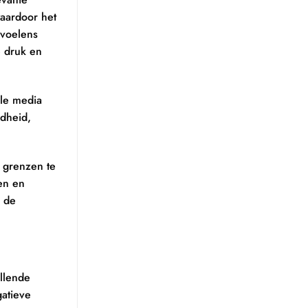
waardoor het
evoelens
e druk en
ale media
ndheid,
 grenzen te
en en
p de
illende
atieve