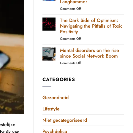
Langhammer
on
Comments Off
From
Opioids
The Dark Side of Optimism:
to
Navigating the Pitfalls of Toxic
Natural
Positivity
Medicine:
on
Comments Off
The
The
Story
Dark
of
Mental disorders on the rise
Side
Russell
since Social Network Boom
of
Langhammer
on
Comments Off
Optimism:
Mental
Navigating
disorders
the
on
CATEGORIES
Pitfalls
the
of
rise
Toxic
since
Positivity
Gezondheid
Social
Network
Lifestyle
Boom
Niet gecategoriseerd
stelijke
Psychdelica
bruik van