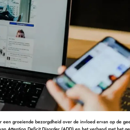
 er een groeiende bezorgdheid over de invloed ervan op de gee
an Attention Deficit Disorder (ADD) en het verband met het ge