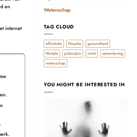
id en
Wetenschap
TAG CLOUD
t internet
efficiëntie
filosofie
gezondheid
lifestyle
psilocybin
recht
samenleving
wetenschap
toe
YOU MIGHT BE INTERESTED IN
ren.
en
.
perk.