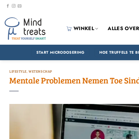
Ga
naar
inhoud
WINKEL
ALLES OVE
START MICRODOSERING
HOE TRUFFELS TE 
LIFESTYLE
,
WETENSCHAP
Mentale Problemen Nemen Toe Sind