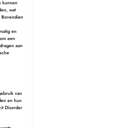
n kunnen
den, wat
s. Bovendien
matig en
k om een
jdragen aan
ische
gebruik van
eden en hun
it Disorder
evante