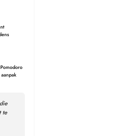
nt
jdens
e Pomodoro
e aanpak
die
 te