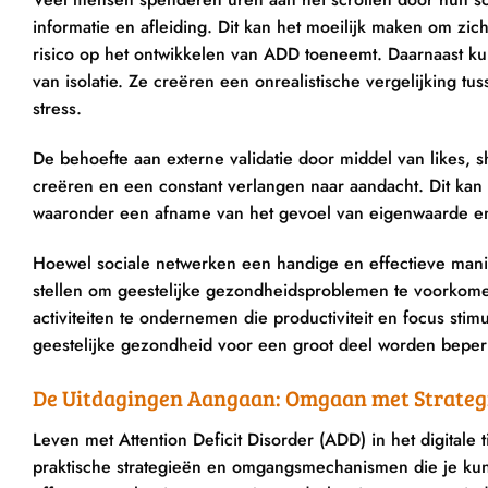
informatie en afleiding. Dit kan het moeilijk maken om zi
risico op het ontwikkelen van ADD toeneemt. Daarnaast ku
van isolatie. Ze creëren een onrealistische vergelijking tu
stress.
De behoefte aan externe validatie door middel van likes
creëren en een constant verlangen naar aandacht. Dit kan 
waaronder een afname van het gevoel van eigenwaarde en
Hoewel sociale netwerken een handige en effectieve mani
stellen om geestelijke gezondheidsproblemen te voorkomen
activiteiten te ondernemen die productiviteit en focus st
geestelijke gezondheid voor een groot deel worden beper
De Uitdagingen Aangaan: Omgaan met Strateg
Leven met Attention Deficit Disorder (ADD) in het digitale 
praktische strategieën en omgangsmechanismen die je kun