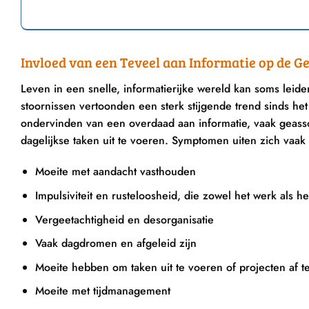
YLE
GEZONDHEID PSYCHDELICA WETENSCHAP
ndoeningen
MDMA-ondersteunde therapie voor
S
Invloed van een Teveel aan Informatie op de G
 van de
PTSS nu beschikbaar in Australië
demie
juni 9, 2023
Leven in een snelle, informatierijke wereld kan soms leid
3
stoornissen vertoonden een sterk stijgende trend sinds h
ondervinden van een overdaad aan informatie, vaak geasso
dagelijkse taken uit te voeren. Symptomen uiten zich vaak 
Moeite met aandacht vasthouden
Impulsiviteit en rusteloosheid, die zowel het werk als 
Vergeetachtigheid en desorganisatie
Vaak dagdromen en afgeleid zijn
Moeite hebben om taken uit te voeren of projecten af t
Moeite met tijdmanagement