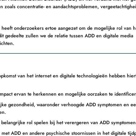
 zoals concentratie- en aandachtsproblemen, vergeetachtighe
heeft onderzoekers ertoe aangezet om de mogelijke rol van he
t gedeelte zullen we de relatie tussen ADD en digitale media
ichten.
opkomst van het internet en digitale technologieën hebben hier
mpact ervan te herkennen en mogelijke oorzaken te identifice
telijke gezondheid, waaronder verhoogde ADD symptomen en e
en.
 belangrijke rol spelen bij het verergeren van ADD symptomen
met ADD en andere psychische stoornissen in het digitale tijd